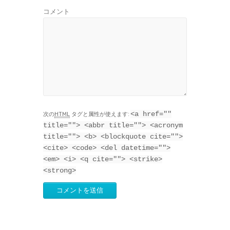
コメント
<a href=""
次の
HTML
タグと属性が使えます:
title=""> <abbr title=""> <acronym
title=""> <b> <blockquote cite="">
<cite> <code> <del datetime="">
<em> <i> <q cite=""> <strike>
<strong>