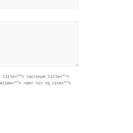
r title=""> <acronym title="">
etime=""> <em> <i> <q cite="">