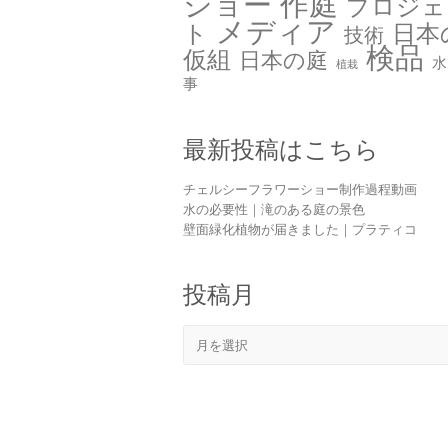
ショー 作庭
プロジェ
メディア
ト
日本
技術
検品
仮組
日本の庭
水
植栽
事
最新投稿はこちら
チェルシーフラワーショー制作過程動画
水の必要性｜滝のある庭の景色
壁面緑化植物が届きました｜プラティコ
投稿月