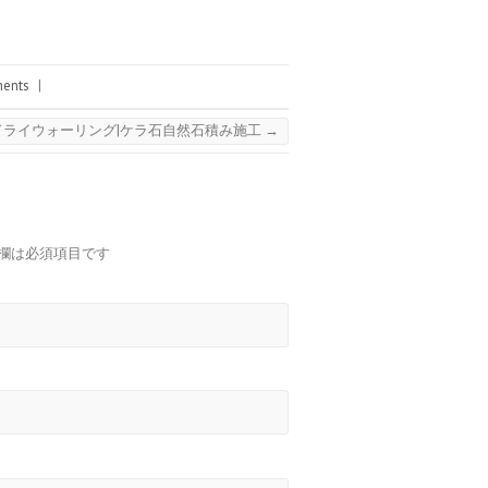
ents
|
ドライウォーリング|ケラ石自然石積み施工
→
欄は必須項目です