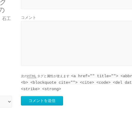
ク
の
コメント
石工
<a href="" title=""> <abb
次の
HTML
タグと属性が使えます:
<b> <blockquote cite=""> <cite> <code> <del dat
<strike> <strong>