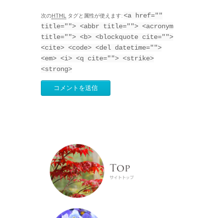
<a href=""
次の
HTML
タグと属性が使えます:
title=""> <abbr title=""> <acronym
title=""> <b> <blockquote cite="">
<cite> <code> <del datetime="">
<em> <i> <q cite=""> <strike>
<strong>